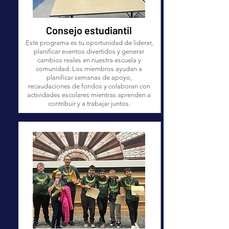
Consejo estudiantil
Este programa es tu oportunidad de liderar,
planificar eventos divertidos y generar
cambios reales en nuestra escuela y
comunidad. Los miembros ayudan a
planificar semanas de apoyo,
recaudaciones de fondos y colaboran con
actividades escolares mientras aprenden a
contribuir y a trabajar juntos.