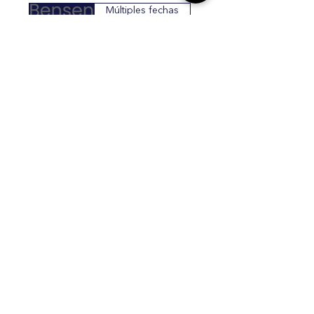
Múltiples fechas
Evento de
networking
empresarial en
Villa Park
jue, 07 may
Detalles
Sea voluntario
para Love In
Every Box
sáb, 14 feb
Detalles
Reunión de
liderazgo
adolescente
(Bensenville)