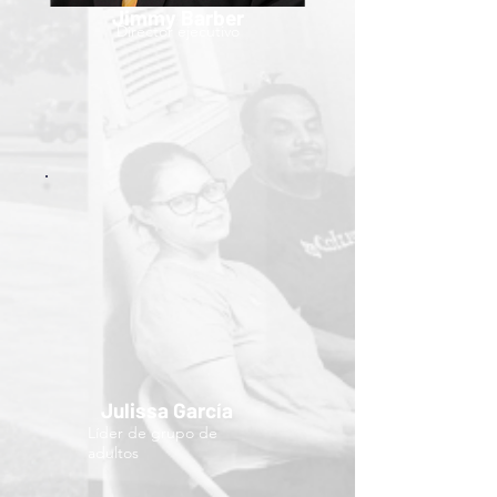
Jimmy Barber
Director ejecutivo
Julissa García
Líder de grupo de
adultos