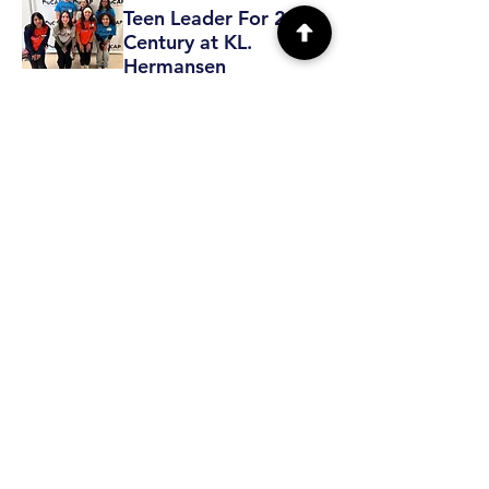
Teen Leader For 21st
Century at KL.
Hermansen
mar, 30 jun
Detalles
RSVP cerrada
Romeoville
Leadership Group
Awards & Recognition
Gala
mié, 24 jun
Detalles
RSVP cerrada
Romeoville Teen
Leadership Group