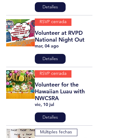
Detalles
RSVP cerrada
Volunteer at RVPD
National Night Out
mar, 04 ago
Detalles
RSVP cerrada
Volunteer for the
Hawaiian Luau with
NWCSRA
vie, 10 jul
Detalles
Múltiples fechas