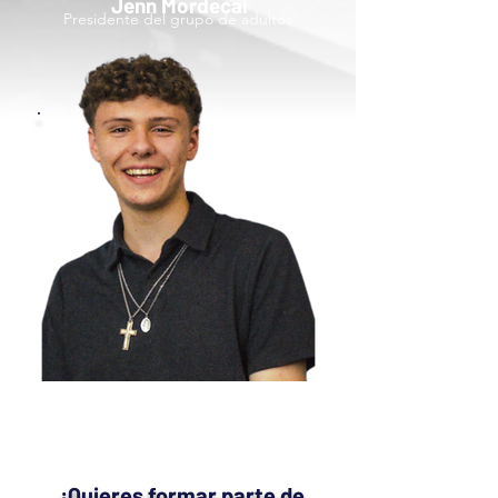
Jenn Mordecai
Presidente del grupo de adultos
Ben Smith
Presidente del grupo de
adolescentes
¿Quieres formar parte de