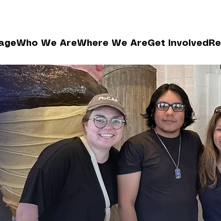
age
Who We Are
Where We Are
Get Involved
Re