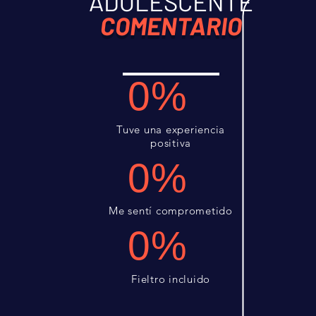
ADOLESCENTE
COMENTARIO
0%
Tuve una experiencia
positiva
0%
Me sentí comprometido
0%
Fieltro incluido