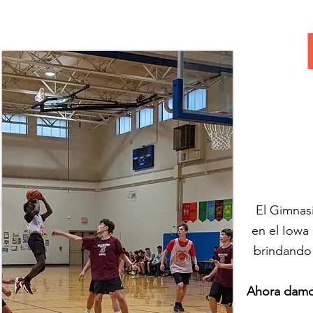
El Gimnas
en el Iowa
brindando 
Ahora damos