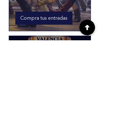
Compra tus entradas
Múltiples fechas
Volunteer at Valencia
Boxing
vie, 07 ago
Bolingbrook Community Center
Detalles
Baseball Summer Slam
(Schaumburg