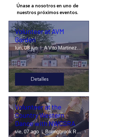
Únase a nosotros en uno de
nuestros próximos eventos.
Volunteer at AVM
Garden
lun, 08 jun
A Vito Martinez Middle School
Detalles
Volunteer at the
Country Western
Dance with NWCSRA
vie, 07 ago
Bolingbrook Recreation & Aquatic Complex