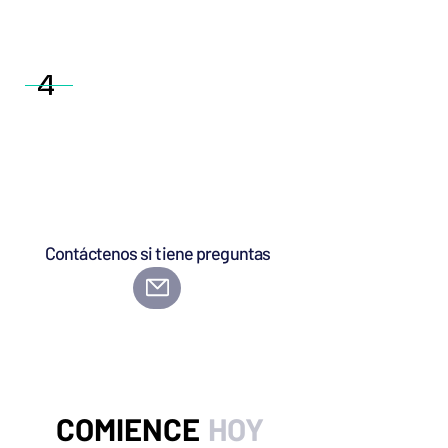
Tenga en cuenta: Para la seguridad de nuestros
adolescentes, realizamos verificaciones de
antecedentes de los voluntarios adultos.
4
¡Tomar medidas!
Una vez que se complete la incorporación, se
le asignarán oportunidades en las que podrá
generar un impacto significativo en su
comunidad.
Contáctenos si tiene preguntas
COMIENCE
HOY