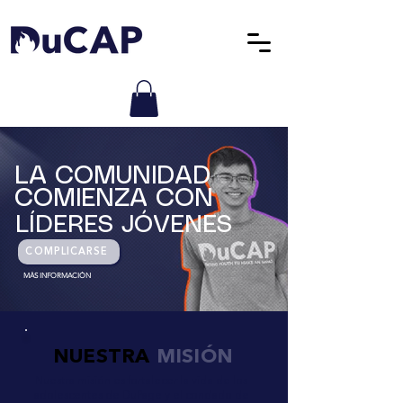
LA COMUNIDAD
COMIENZA CON
LÍDERES JÓVENES
COMPLICARSE
MÁS INFORMACIÓN
NUESTRA
MISIÓN
Nuestra misión es fortalecer la vida de los
adolescentes de DuPage y el condado de