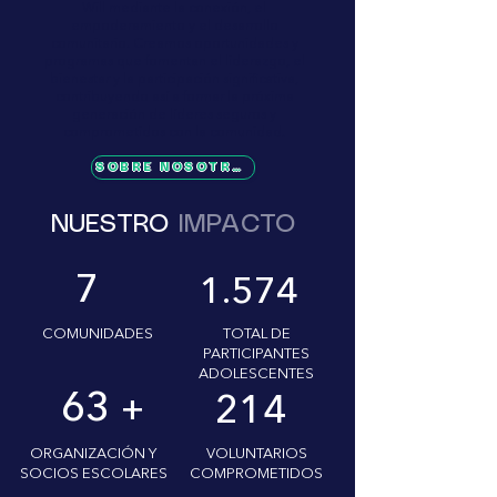
Will mediante la conexión, el
empoderamiento y el desarrollo
comunitario. Creamos oportunidades y
programas que fomentan el liderazgo, el
bienestar y la participación significativa,
contribuyendo así a formar la próxima
generación de líderes seguros y
comprometidos con la comunidad.
SOBRE NOSOTROS
NUESTRO
IMPACTO
7
1.574
COMUNIDADES
TOTAL DE
PARTICIPANTES
ADOLESCENTES
63
214
+
ORGANIZACIÓN Y
VOLUNTARIOS
SOCIOS ESCOLARES
COMPROMETIDOS