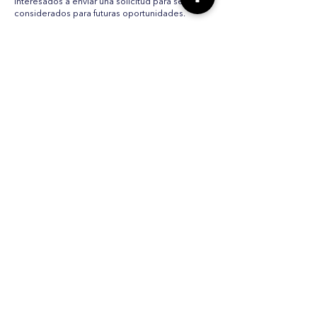
interesados a enviar una solicitud para ser
considerados para futuras oportunidades.
SÍGUENOS EN LAS REDES SOCIALES
INFORMACIÓN
Nuestra historia
Donar
Voluntario
Pareja
Eventos
Noticias y actualizaciones
Formularios e informes
ÚNETE A NUESTRA LISTA DE CORREO
ELECTRÓNICO