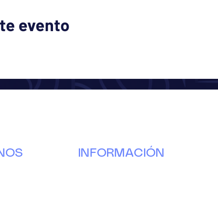
te evento
NOS
INFORMACIÓN
Nuestra
historia
g
Donar
s
Voluntario