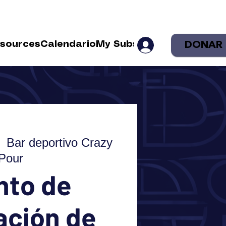
DONAR
sources
Calendario
My Subscriptions
Shop
Sea
  
Bar deportivo Crazy
Pour
nto de
ación de