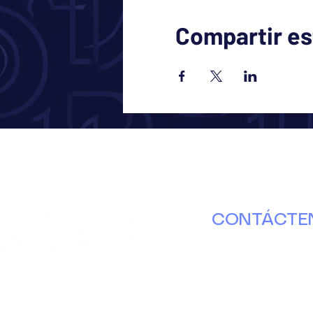
Compartir es
CONTÁCTE
630.671.8000
info@ducap.or
Martes – Jueve