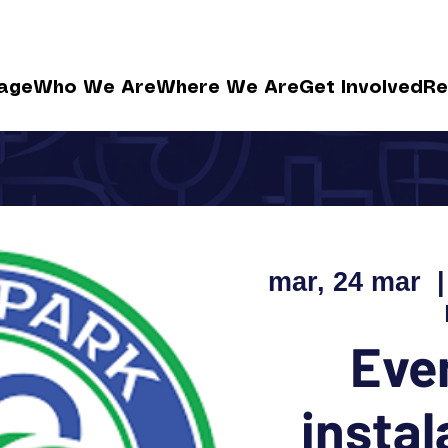
age
Who We Are
Where We Are
Get Involved
Re
mar, 24 mar
  |
Eve
instal