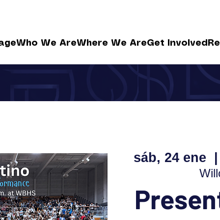
age
Who We Are
Where We Are
Get Involved
Re
sáb, 24 ene
  |
Wil
Presen