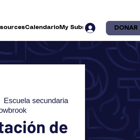
DONAR
sources
Calendario
My Subscriptions
Shop
Sea
  
Escuela secundaria
lowbrook
tación de